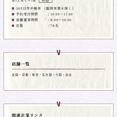
第3上善ビル3階
Map
365日年中無休 （臨時休業を除く）
予約受付時間
10:00～17:00
店舗運営時間
8:00～20:00
定員
78名
店舗一覧
全国
京都
東京
名古屋
大阪
仙台
関連企業リンク